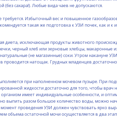
 (без сахара!). Любые вида чаев не допускаются.
е требуется. Избыточный вес и повышенное газообраз
екомендуется такая же подготовка к УЗИ почек, как и 
овая диета, исключающая продукты животного происхож
ечки, черный хлеб или зерновые хлебцы, макаронные из
и натуральные (не магазинные) соки. Утром накануне У
в проводится натощак. Грудных младенцев достаточно п
ыполняется при наполненном мочевом пузыре. При под
зированной жидкости достаточно для того, чтобы врач
й организм имеет индивидуальные особенности, и опти
о выпить разом большое количество воды, можно начин
а момент проведения УЗИ должен чувствовать ярко вы
ем объема остаточной мочи осуществляется в два этапа