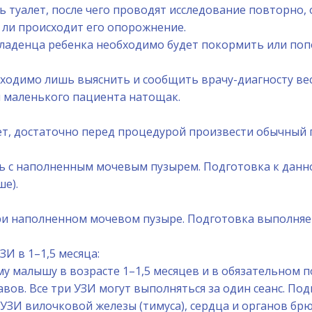
ь туалет, после чего проводят исследование повторно,
 ли происходит его опорожнение.
младенца ребенка необходимо будет покормить или попо
одимо лишь выяснить и сообщить врачу-диагносту вес 
и маленького пациента натощак.
ет, достаточно перед процедурой произвести обычный
 с наполненным мочевым пузырем. Подготовка к данно
ше).
ри наполненном мочевом пузыре. Подготовка выполняетс
И в 1–1,5 месяца:
 малышу в возрасте 1–1,5 месяцев и в обязательном п
вов. Все три УЗИ могут выполняться за один сеанс. Под
ЗИ вилочковой железы (тимуса), сердца и органов бр