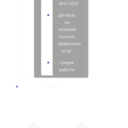
28.01.2025
Договор
на
оказание
платных
медиинских
услуг
График
работы
НОВОСТИ