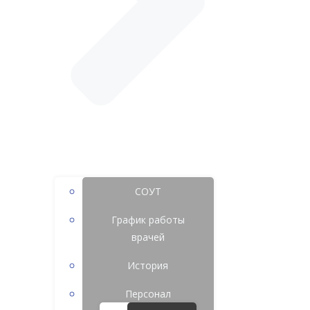
СОУТ
График работы
врачей
История
Персонал