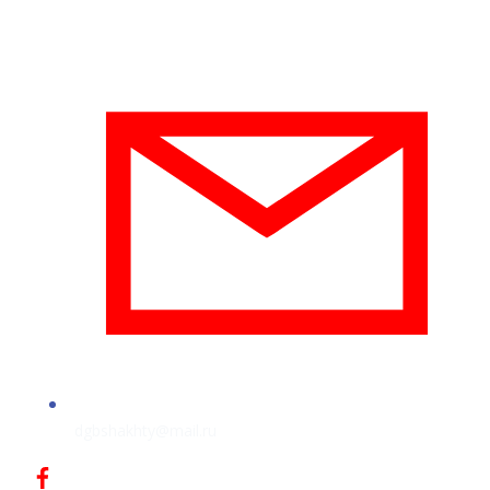
dgbshakhty@mail.ru