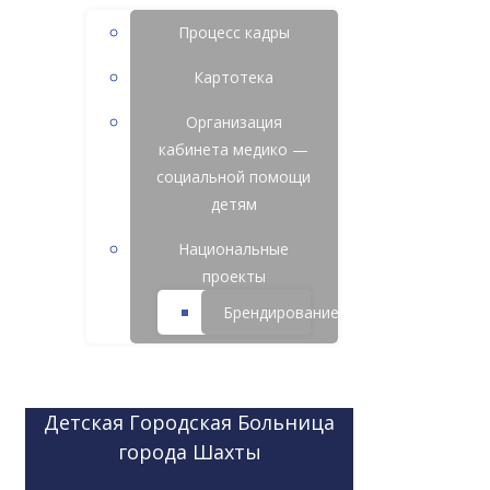
Процесс кадры
Картотека
Организация
кабинета медико —
социальной помощи
детям
Национальные
проекты
Брендирование
Детская Городская Больница
города Шахты