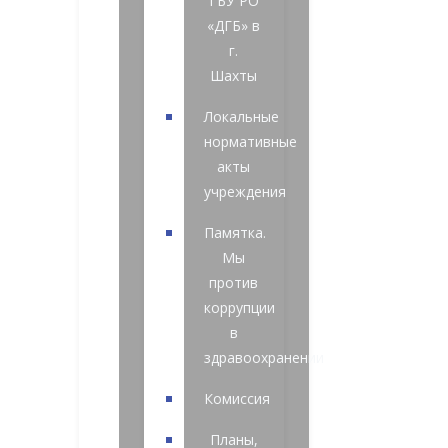
ГБУ РО
«ДГБ» в
г.
Шахты
Локальные
нормативные
акты
учреждения
Памятка.
Мы
против
коррупции
в
здравоохранении
Комиссия
Планы,