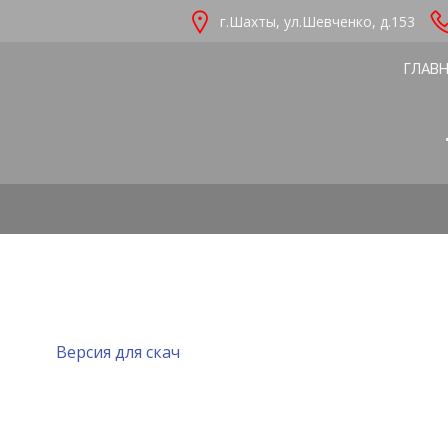
Перейти
г.Шахты, ул.Шевченко, д.153
к
содержимому
ГЛАВ
Версия для скач