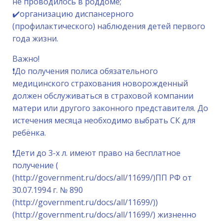
не проводилось в роддоме;
✔️организацию диспансерного
(профилактического) наблюдения детей первого
года жизни.
Важно!
❗️До получения полиса обязательного
медицинского страхования новорожденный
должен обслуживаться в страховой компании
матери или другого законного представителя. До
истечения месяца необходимо выбрать СК для
ребёнка.
❗️Дети до 3-х л. имеют право на бесплатное
получение (
(http://government.ru/docs/all/11699/)ПП РФ от
30.07.1994 г. № 890
(http://government.ru/docs/all/11699/))
(http://government.ru/docs/all/11699/) жизненно