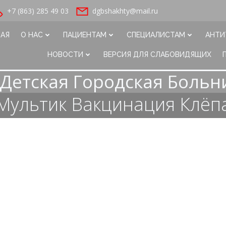
+7 (863) 285 49 03
dgbshakhty@mail.ru
НАЯ
О НАС
ПАЦИЕНТАМ
СПЕЦИАЛИСТАМ
АНТИ
НОВОСТИ
ВЕРСИЯ ДЛЯ СЛАБОВИДЯЩИХ
Детская Городская Больн
Мультик Вакцинация Клёп