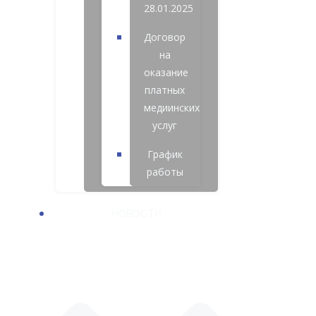
28.01.2025
Договор
на
оказание
платных
медиинских
услуг
График
работы
НОВОСТИ