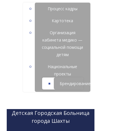
Процесс кадры
Картотека
Организация
кабинета медико —
социальной помощи
детям
Национальные
проекты
Брендирование
Детская Городская Больница
города Шахты