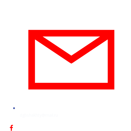
dgbshakhty@mail.ru