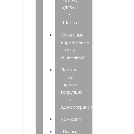
ГБУ РО
«ДГБ» в
г.
Шахты
Локальные
нормативные
акты
учреждения
Памятка.
Мы
против
коррупции
в
здравоохранении
Комиссия
Планы,