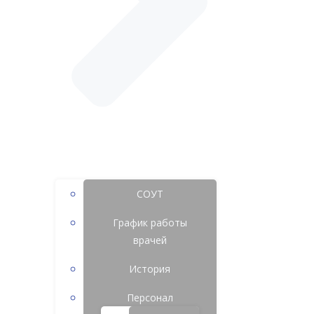
СОУТ
График работы
врачей
История
Персонал