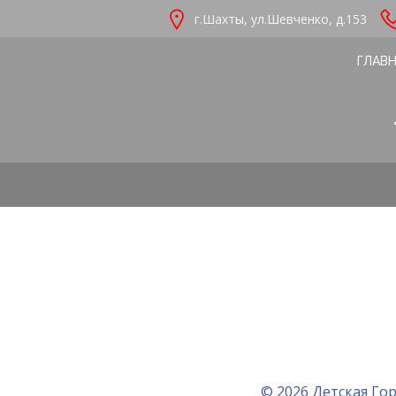
Перейти
г.Шахты, ул.Шевченко, д.153
к
содержимому
ГЛАВ
© 2026 Детская Гор