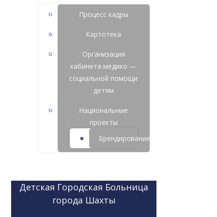
Процесс кадры
Картотека
Организация
кабинета медико —
социальной помощи
детям
Национальные
проекты
Брендирование
Детская Городская Больница
города Шахты