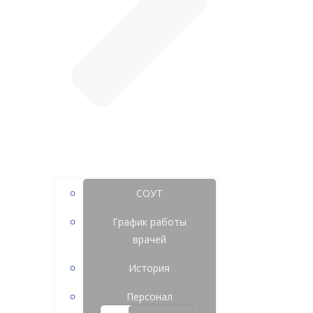
СОУТ
График работы
врачей
История
Персонал