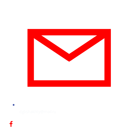
dgbshakhty@mail.ru