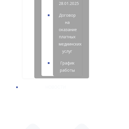
28.01.2025
Договор
на
оказание
платных
медиинских
услуг
График
работы
НОВОСТИ