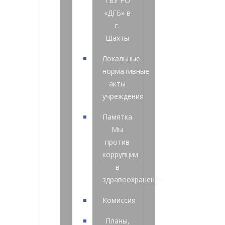
ГБУ РО
«ДГБ» в
г.
Шахты
Локальные
нормативные
акты
учреждения
Памятка.
Мы
против
коррупции
в
здравоохранении
Комиссия
Планы,