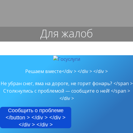
Перейти
к
содержимому
Для жалоб
Решаем вместе</div > </div > </div >
Не убран снег, яма на дороге, не горит фонарь? </span >
Столкнулись с проблемой — сообщите о ней! </span >
</div >
Сообщить о проблеме
</button > </div > </div >
</div > </div >