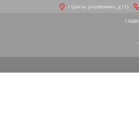
Перейти
г.Шахты, ул.Шевченко, д.153
к
содержимому
ГЛАВ