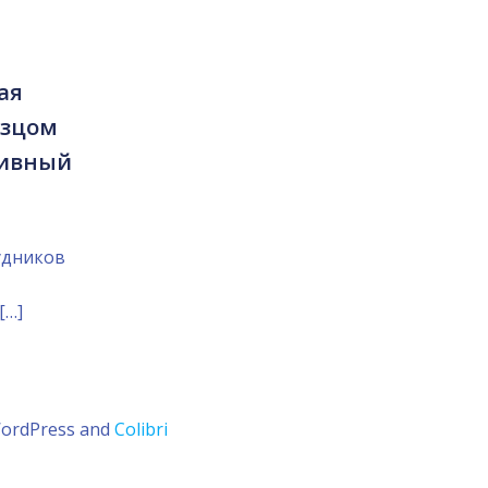
ая
азцом
тивный
удников
[…]
WordPress and
Colibri