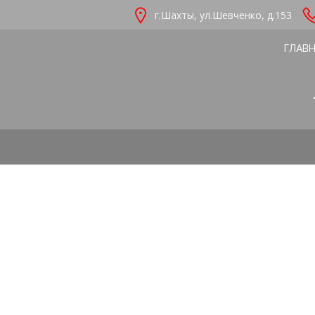
Перейти
г.Шахты, ул.Шевченко, д.153
к
содержимому
ГЛАВ