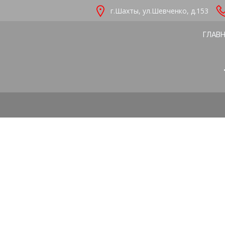
Перейти
г.Шахты, ул.Шевченко, д.153
к
содержимому
ГЛАВ