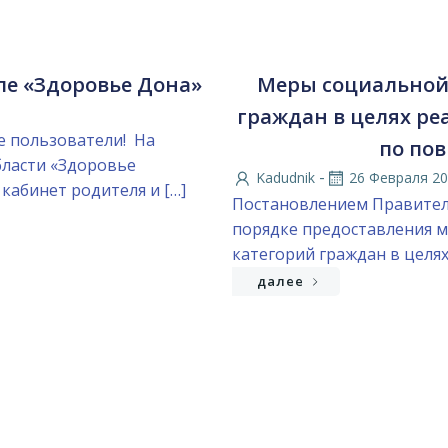
ле «Здоровье Дона»
Меры социальной
граждан в целях р
е пользователи! На
по по
бласти «Здоровье
-
Kadudnik
26 Февраля 2
кабинет родителя и […]
Постановлением Правитель
порядке предоставления 
категорий граждан в целя
далее