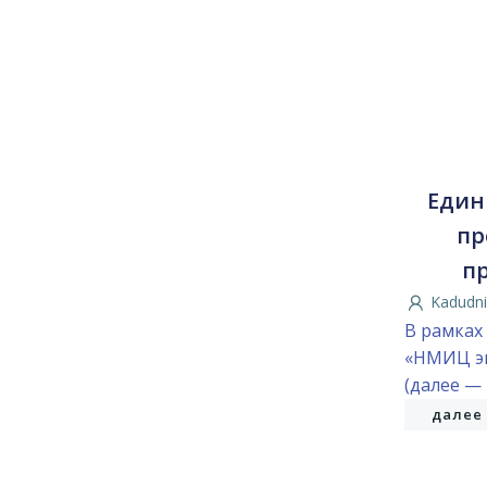
Един
пр
п
Kadudni
В рамках
«НМИЦ эн
(далее — 
далее