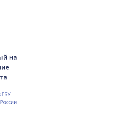
ый на
ние
та
ФГБУ
России