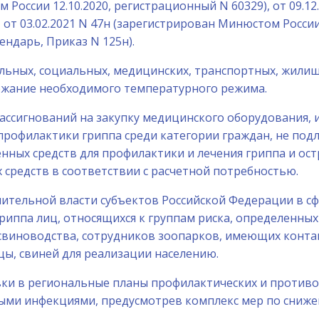
м России 12.10.2020, регистрационный N 60329), от 09.
, от 03.02.2021 N 47н (зарегистрирован Минюстом России
ндарь, Приказ N 125н).
тельных, социальных, медицинских, транспортных, жил
ржание необходимого температурного режима.
 ассигнований на закупку медицинского оборудования,
профилактики гриппа среди категории граждан, не по
енных средств для профилактики и лечения гриппа и ос
редств в соответствии с расчетной потребностью.
нительной власти субъектов Российской Федерации в с
риппа лиц, относящихся к группам риска, определенн
виноводства, сотрудников зоопарков, имеющих контакт
, свиней для реализации населению.
овки в региональные планы профилактических и против
ыми инфекциями, предусмотрев комплекс мер по сниже