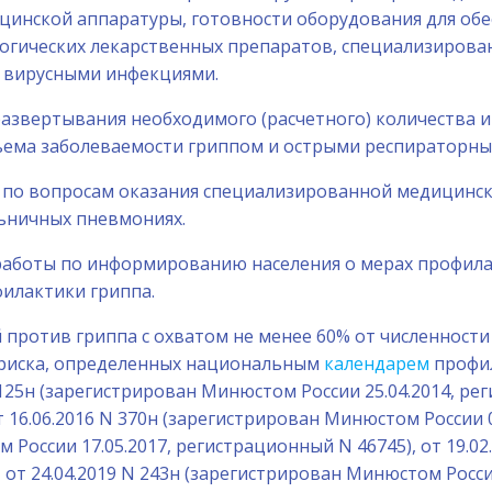
инской аппаратуры, готовности оборудования для обе
гических лекарственных препаратов, специализирован
 вирусными инфекциями.
 развертывания необходимого (расчетного) количества
дъема заболеваемости гриппом и острыми респираторн
ов по вопросам оказания специализированной медицинс
ьничных пневмониях.
ой работы по информированию населения о мерах профил
илактики гриппа.
й против гриппа с охватом не менее 60% от численност
м риска, определенных национальным
календарем
профил
125н (зарегистрирован Минюстом России 25.04.2014, ре
6.06.2016 N 370н (зарегистрирован Минюстом России 04
м России 17.05.2017, регистрационный N 46745), от 19.
, от 24.04.2019 N 243н (зарегистрирован Минюстом Росси