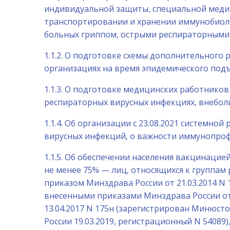
индивидуальной защиты, специальной медиц
транспортировании и хранении иммунобиоло
больных гриппом, острыми респираторными
1.1.2. О подготовке схемы дополнительного
организациях на время эпидемического по
1.1.3. О подготовке медицинских работник
респираторных вирусных инфекциях, внебол
1.1.4. Об организации с 23.08.2021 системн
вирусных инфекций, о важности иммунопроф
1.1.5. Об обеспечении населения вакцинацие
не менее 75% — лиц, относящихся к группа
приказом Минздрава России от 21.03.2014 N 
внесенными приказами Минздрава России от 1
13.04.2017 N 175н (зарегистрирован Минюсто
России 19.03.2019, регистрационный N 54089)