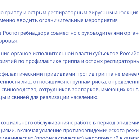
 по гриппу и острым респираторным вирусным инфекция
ременно вводить ограничительные мероприятия.
 Роспотребнадзора совместно с руководителями орган
оровья:
трение органов исполнительной власти субъектов Росси
иятий по профилактике гриппа и острых респираторны
рофилактическими прививками против гриппа не менее 
ленности лиц, относящихся к группам риска, определе
свиноводства, сотрудников зоопарков, имеющих контак
ы и свиней для реализации населению.
й социального обслуживания к работе в период эпидем
иями, включая усиление противоэпидемического режи
идемических (профилактических) мероприятий в очагах