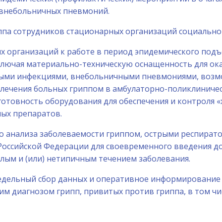
 внебольничных пневмоний.
иппа сотрудников стационарных организаций социально
их организаций к работе в период эпидемического под
лючая материально-техническую оснащенность для о
ными инфекциями, внебольничными пневмониями, возм
 лечения больных гриппом в амбулаторно-поликлиничес
готовность оборудования для обеспечения и контроля 
ых препаратов.
ого анализа заболеваемости гриппом, острыми респира
Российской Федерации для своевременного введения д
лым и (или) нетипичным течением заболевания.
еженедельный сбор данных и оперативное информировани
м диагнозом грипп, привитых против гриппа, в том чис