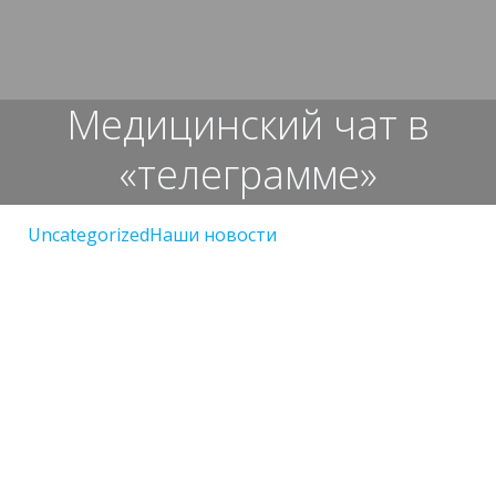
Перейти
к
содержимому
Медицинский чат в
«телеграмме»
Uncategorized
Наши новости