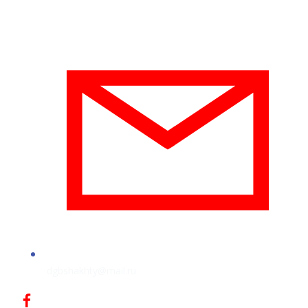
dgbshakhty@mail.ru