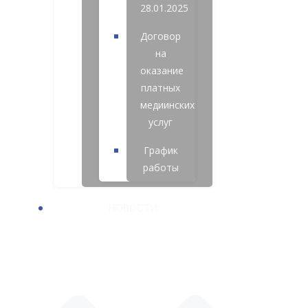
28.01.2025
Договор
на
оказание
платных
медиинских
услуг
График
работы
НОВОСТИ