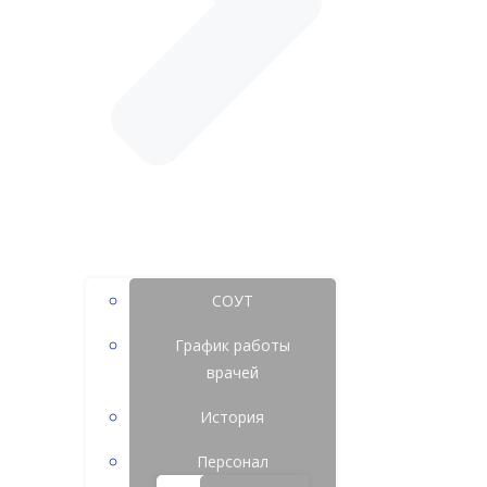
СОУТ
График работы
врачей
История
Персонал