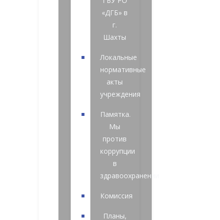
ГБУ РО
«ДГБ» в
г.
Шахты
Локальные
нормативные
акты
учреждения
Памятка.
Мы
против
коррупции
в
здравоохранении
Комиссия
Планы,