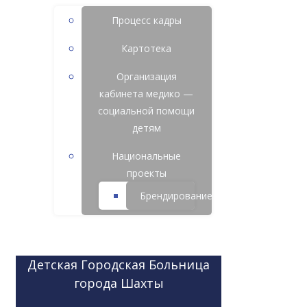
Процесс кадры
Картотека
Организация
кабинета медико —
социальной помощи
детям
Национальные
проекты
Брендирование
Детская Городская Больница
города Шахты