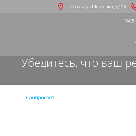
Перейти
г.Шахты, ул.Шевченко, д.153
к
содержимому
ГЛАВ
Убедитесь, что ваш ре
Санпросвет