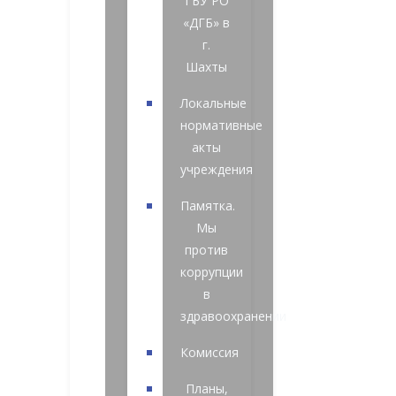
ГБУ РО
«ДГБ» в
г.
Шахты
Локальные
нормативные
акты
учреждения
Памятка.
Мы
против
коррупции
в
здравоохранении
Комиссия
Планы,