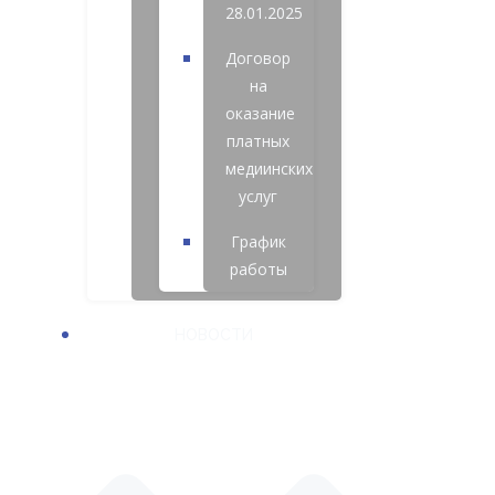
28.01.2025
Договор
на
оказание
платных
медиинских
услуг
График
работы
НОВОСТИ