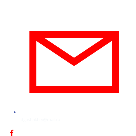
dgbshakhty@mail.ru