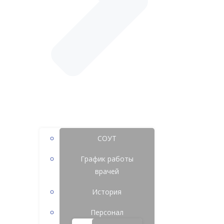
СОУТ
График работы
врачей
История
Персонал