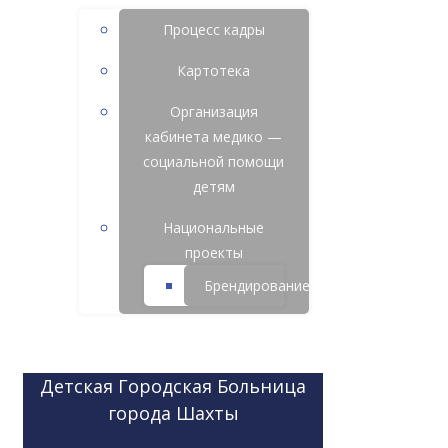
Процесс кадры
Картотека
Организация
кабинета медико —
социальной помощи
детям
Национальные
проекты
Брендирование
Детская Городская Больница
города Шахты