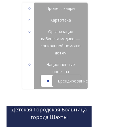
Процесс кадры
Картотека
Организация
кабинета медико —
социальной помощи
детям
Национальные
проекты
Брендирование
Детская Городская Больница
города Шахты