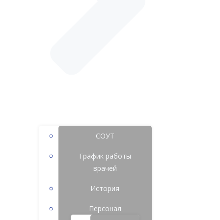
СОУТ
График работы
врачей
История
Персонал