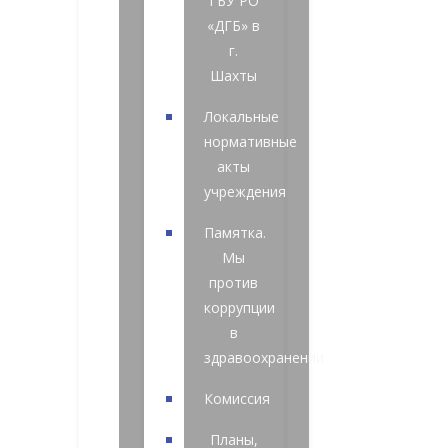
ГБУ РО
«ДГБ» в
г.
Шахты
Локальные
нормативные
акты
учреждения
Памятка.
Мы
против
коррупции
в
здравоохранении
Комиссия
Планы,