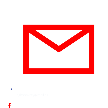
dgbshakhty@mail.ru