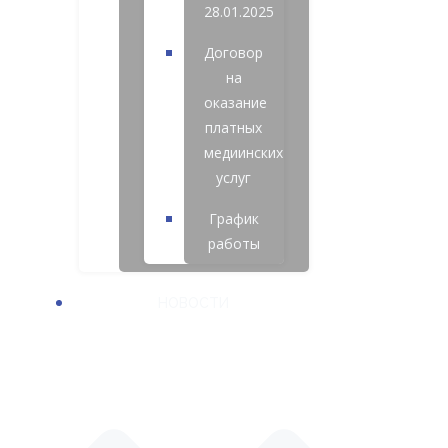
28.01.2025
Договор
на
оказание
платных
медиинских
услуг
График
работы
НОВОСТИ