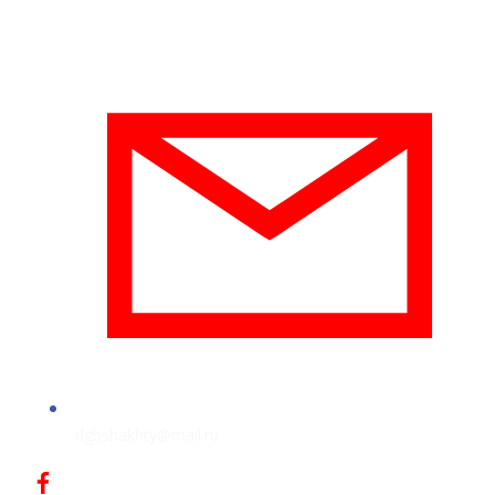
dgbshakhty@mail.ru