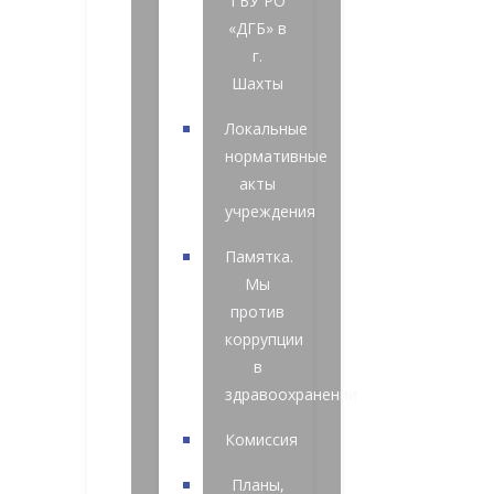
ГБУ РО
«ДГБ» в
г.
Шахты
Локальные
нормативные
акты
учреждения
Памятка.
Мы
против
коррупции
в
здравоохранении
Комиссия
Планы,