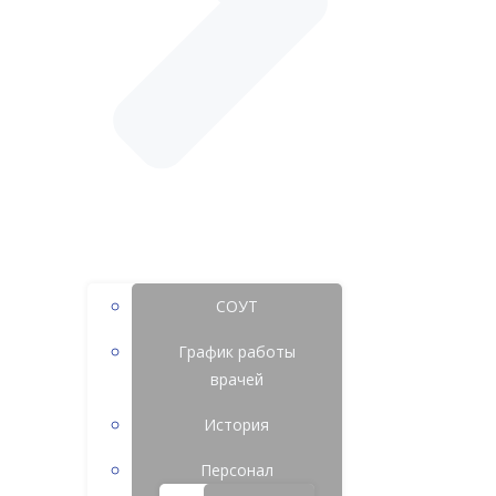
СОУТ
График работы
врачей
История
Персонал