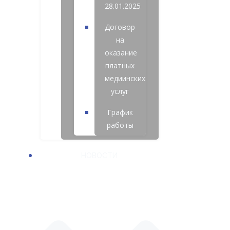
28.01.2025
Договор
на
оказание
платных
медиинских
услуг
График
работы
НОВОСТИ