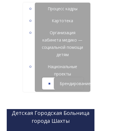
Процесс кадры
Картотека
Организация
кабинета медико —
социальной помощи
детям
Национальные
проекты
Брендирование
Детская Городская Больница
города Шахты